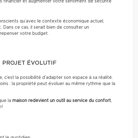
ess financier et augmenter votre sentiment de sécurité
nscients qu’avec le contexte économique actuel,
. Dans ce cas, il serait bien de consulter un
à repenser votre budget.
 PROJET ÉVOLUTIF
 c’est la possibilité d’adapter son espace à sa réalité.
soins : la propriété peut évoluer au même rythme que la
que la
maison redevient un outil au service du confort
,
n!
nt le quotidien,