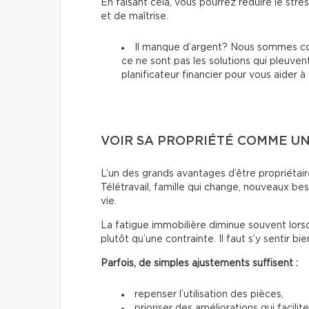
En faisant cela, vous pourrez réduire le str
et de maîtrise.
Il manque d’argent? Nous sommes co
ce ne sont pas les solutions qui pleuvent
planificateur financier pour vous aider 
VOIR SA PROPRIÉTÉ COMME UN
L’un des grands avantages d’être propriétaire,
Télétravail, famille qui change, nouveaux be
vie.
La fatigue immobilière diminue souvent lors
plutôt qu’une contrainte. Il faut s’y sentir bie
Parfois, de simples ajustements suffisent :
repenser l’utilisation des pièces,
prioriser des améliorations qui facilite