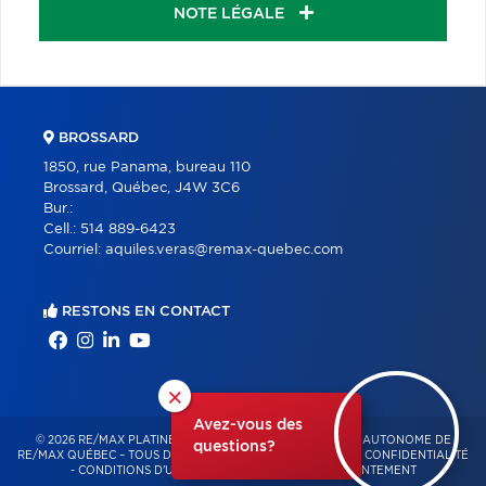
NOTE LÉGALE
BROSSARD
1850, rue Panama, bureau 110
Brossard, Québec, J4W 3C6
Bur.:
Cell.:
514 889-6423
Courriel:
aquiles.veras@remax-quebec.com
RESTONS EN CONTACT
×
Avez-vous des
© 2026 RE/MAX PLATINE – FRANCHISÉ INDÉPENDANT ET AUTONOME DE
questions?
RE/MAX QUÉBEC – TOUS DROITS RÉSERVÉS -
POLITIQUE DE CONFIDENTIALITÉ
-
CONDITIONS D'UTILISATION
-
GESTION DU CONSENTEMENT